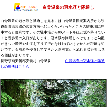
白骨温泉の冠水渓と隊通し
白骨温泉の冠水渓と隊通しを見るには白骨温泉観光案内所から県
道白骨温泉線の沢渡方向へ50mくらい行ったところの駐車場に駐
車すると便利です。その駐車場から80メートルほど坂を降りてい
くと遊歩道の入口があります。冠水渓や隊通しへはちょっと勾配
がきつい階段や山道を下りて行かなければいけませんが距離は短
いです。石灰岩を侵食してできた天然洞窟から流れる渓谷美は見
る価値があります。
長野県南安曇郡安曇村白骨温泉
白骨温泉の冠水渓と隊通
しの場所はこちら