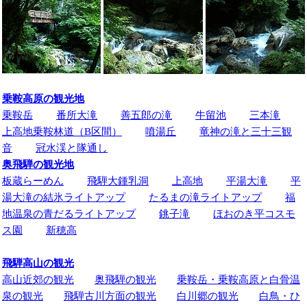
乗鞍高原の観光地
乗鞍岳
番所大滝
善五郎の滝
牛留池
三本滝
上高地乗鞍林道（B区間）
噴湯丘
竜神の滝と三十三観
音
冠水渓と隊通し
奥飛騨の観光地
板蔵らーめん
飛騨大鍾乳洞
上高地
平湯大滝
平
湯大滝の結氷ライトアップ
たるまの滝ライトアップ
福
地温泉の青だるライトアップ
銚子滝
ほおのき平コスモ
ス園
新穂高
飛騨高山の観光
高山近郊の観光
奥飛騨の観光
乗鞍岳・乗鞍高原と白骨温
泉の観光
飛騨古川方面の観光
白川郷の観光
白鳥・ひ