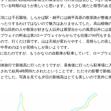
っている時期のほうが美しいと思います。もう少し後だと積雪のあ
山頂には千石園地、しらかば駅・鍋平には鍋平高原の散策路が整備
あったりするわけではないので魅力はありませんでした。高山植物
、登山目的の人や散策が好きな人以外は展望台からの風景以外には
プウェイの料金は第2ロープウェイからからでも往復2700円もす
いので、行くだけ損です。山は天候が変わりやすく、見晴らしの良
前中早めのほうが見晴らしが良いようです。
40に出たのですが、もうかなりの自動車が駐車していて、ロープウ
た。
団体旅行で新穂高に行ったそうですが、昼食後に行ったら駐車場に
たされて結局4時間待たされたということです。ただその影響で新穂
ことでした。写真を見ても夕日の新穂高はとても美しいので意外に