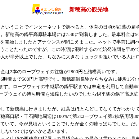
新穂高の観光地
ということでインターネットで調べると。体育の日頃が紅葉の見頃と
。新穂高の鍋平高原駐車場には7:30に到着しました。駐車料金は5
受付を開始しましたとアナウンスが聞こえました。ネットで事前に調
ということだったのですが、この時期は混雑するので始発時間を早め
の人が半分以上でした。ちなみに大きなリュックを担いでいる人は
金は2本のロープウェイの往復が2800円と結構高いです。
6時間まで500円と高額です。新穂高温泉駅からちなみに徒歩15
ります。ロープウェイの中継駅の鍋平駅までは林道を利用して自動
ロープウェイの待ち時間を短縮したいのでしたら鍋平駅の鍋平高原
待して新穂高に行きましたが、紅葉はほとんどしてなくてがっかり
穂高口駅・千石園地周辺は100%で第2ロープウェイ第2鉄塔周辺8
れていて、今が見頃ということでしたが全くの嘘っぱちでした。だ
在しないのではないかと思います。
ウェイ山頂の西穂高口駅屋上の展望台からの景色は雲ひとつない見