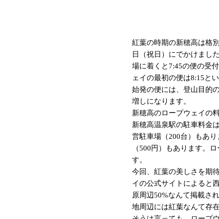
紅葉の時期の新穂高は格別
日（祝日）にでかけました
場に着くと7:45の便の
ェイの最初の便は8:15
始発の便には、登山目的
増しになります。
新穂高のロープウェイの料
新穂高温泉駅の駐車料金は
営駐車場（200台）もあ
（500円）もあります。
す。
今回、紅葉の美しさを期
イの公式サイトによると西
原周辺50%なんて掲載さ
地周辺には紅葉なんて存
そうは言っても、ロープ