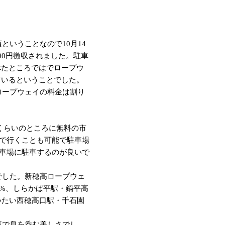
いうことなので10月14
00円徴収されました。駐車
べたところではでロープウ
ているということでした。
ロープウェイの料金は割り
分くらいのところに無料の市
車で行くことも可能で駐車場
駐車場に駐車するのが良いで
でした。新穂高ロープウェ
0%、しらかば平駅・鍋平高
いたい西穂高口駅・千石園
事で息を呑む美しさでし