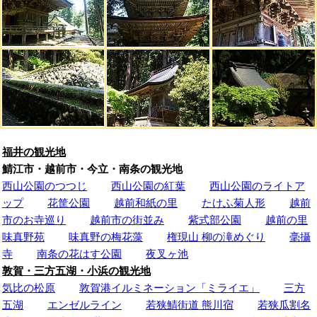
福井の観光地
鯖江市・越前市・今立・南条の観光地
西山公園のつつじ
西山公園の紅葉
西山公園のライトア
ップ
花筐公園
越前和紙の里
たけふ菊人形
越前
市のお寺巡り
越前市の街並み
紫式部公園
越前の里
味真野苑
味真野の梅花藻
権現山 柳の滝めぐり
毫攝
寺
南条の花はす公園
夜叉ヶ池
敦賀・三方五湖・小浜の観光地
気比の松原
敦賀港イルミネーション「ミライエ」
三方
五湖
エンゼルライン
若狭鯖街道 熊川宿
若狭瓜割名