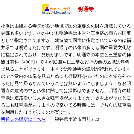
明通寺
小浜は由緒ある寺院が多い地域で国の重要文化財を所蔵している
寺院も多いです。その中でも明通寺は本堂と三重搭の両方が国宝
として指定されてますが、建造物で国宝に指定されているのは福
井県では明通寺だけです。明通寺の仏像の多くも国の重要文化財
に指定されており、見所が多いです。明通寺の本堂と三重搭の拝
観は有料（400円）ですが庭園や仁王堂などその他の区域は無料
で見ることができます。本堂では明通寺の説明が行われています
ので本堂内の仏像を見るためにも拝観料を払ったのに本堂を外か
らだけ見て帰るなんていうことは無いようにしましょう。なお明
通寺の建物の中と仏像に関しては撮影はできません。明通寺の駐
車場は道路沿いに大きな駐車場がありますが、坂を上がったとこ
ろにも駐車場がありますので空いてる時期には、そちらの駐車場
を利用したほうが歩くのが楽です。
明通寺の場所はこちら
福井県小浜市門前5-22