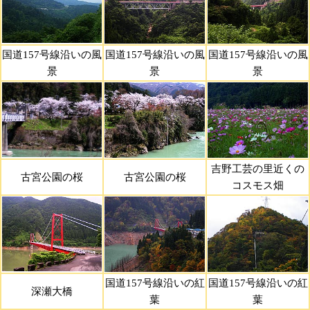
国道157号線沿いの風
国道157号線沿いの風
国道157号線沿いの風
景
景
景
吉野工芸の里近くの
古宮公園の桜
古宮公園の桜
コスモス畑
国道157号線沿いの紅
国道157号線沿いの紅
深瀬大橋
葉
葉