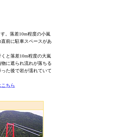
す。落差10m程度の小嵐
の直前に駐車スペースがあ
くと落差10m程度の大嵐
植物に遮られ流れが落ちる
降った後で岩が濡れていて
はこちら