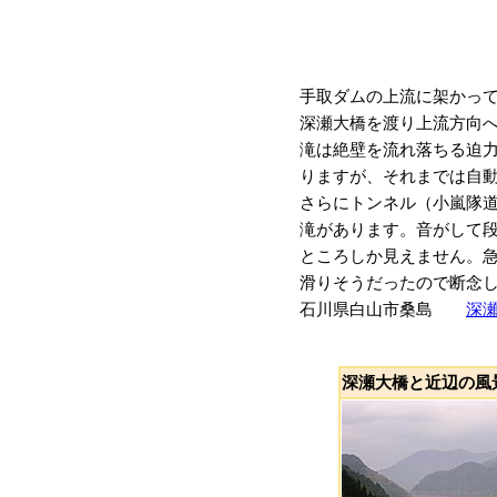
手取ダムの上流に架かっ
深瀬大橋を渡り上流方向へ
滝は絶壁を流れ落ちる迫
りますが、それまでは自
さらにトンネル（小嵐隊道
滝があります。音がして
ところしか見えません。
滑りそうだったので断念
石川県白山市桑島
深
深瀬大橋と近辺の風