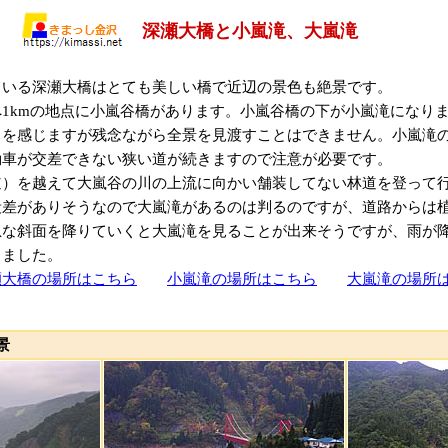
深瀬大橋と小嵐滝、大嵐滝
ている深瀬大橋はとても美しい橋で近辺の景色も絶景です。
1kmの地点に小嵐谷橋があります。小嵐谷橋の下が小嵐滝になりま
力を感じますが残念ながら全景を見渡すことはできません。小嵐滝
動車が交差できない狭い道が続きますので注意が必要です。
）を越えて大嵐谷の川の上流に向かい舗装してない林道を登って行
段差がありそうなので大嵐滝があるのは判るのですが、道路からは
急な斜面を降りていくと大嵐滝を見ることが出来そうですが、雨が
しました。
瀬大橋の場所はこちら
小嵐滝の場所はこちら
大嵐滝の場所
景