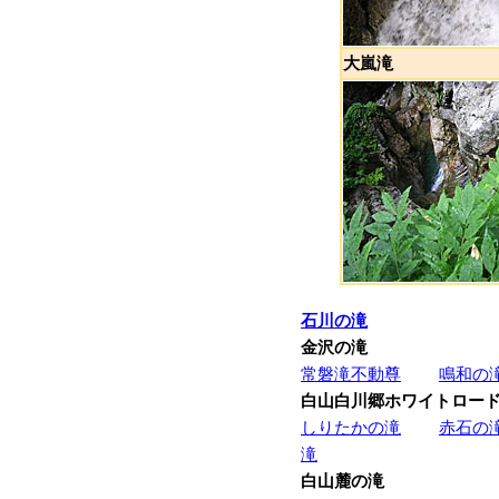
大嵐滝
石川の滝
金沢の滝
常磐滝不動尊
鳴和の
白山白川郷ホワイトロー
しりたかの滝
赤石の
滝
白山麓の滝