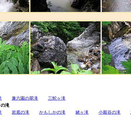
滝
兼六園の翠滝
三蛇ヶ滝
ドの滝
滝
岩底の滝
かもしかの滝
姥ヶ滝
小親谷の滝