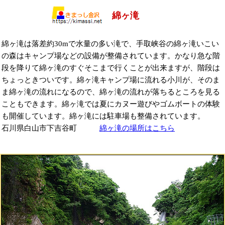
綿ヶ滝
綿ヶ滝は落差約30mで水量の多い滝で、手取峡谷の綿ヶ滝いこい
の森はキャンプ場などの設備が整備されています。かなり急な階
段を降りて綿ヶ滝のすぐそこまで行くことが出来ますが、階段は
ちょっときついです。綿ヶ滝キャンプ場に流れる小川が、そのま
ま綿ヶ滝の流れになるので、綿ヶ滝の流れが落ちるところを見る
こともできます。綿ヶ滝では夏にカヌー遊びやゴムボートの体験
も開催しています。綿ヶ滝には駐車場も整備されています。
石川県白山市下吉谷町
綿ヶ滝の場所はこちら