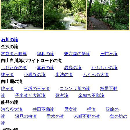
石川の滝
金沢の滝
常磐滝不動尊
鳴和の滝
兼六園の翠滝
三蛇ヶ滝
白山白川郷ホワイトロードの滝
しりたかの滝
赤石の滝
岩底の滝
かもしかの滝
姥ヶ滝
小親谷の滝
水法の滝
ふくべの大滝
白山麓の滝
綿ヶ滝
三坂の三ヶ滝
コンソリ川の滝
板尾不動
滝
子嵐滝と大嵐滝
歌占滝
金剱宮不動滝
能登の滝
河合谷大滝
井田不動滝
男女滝
桶滝
双龍の
滝
深見の桜滝
垂水の滝
米町不動の滝
曽の坊の
滝