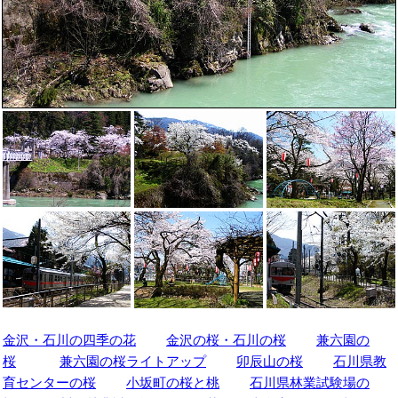
金沢・石川の四季の花
金沢の桜・石川の桜
兼六園の
桜
兼六園の桜ライトアップ
卯辰山の桜
石川県教
育センターの桜
小坂町の桜と桃
石川県林業試験場の