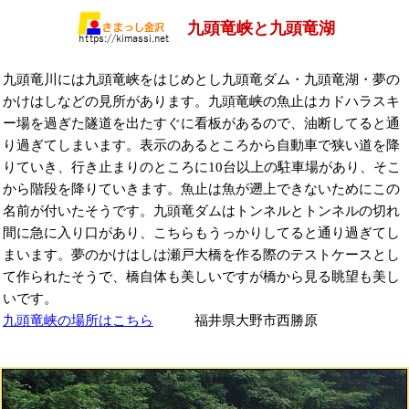
九頭竜峡と九頭竜湖
九頭竜川には九頭竜峡をはじめとし九頭竜ダム・九頭竜湖・夢の
かけはしなどの見所があります。九頭竜峡の魚止はカドハラスキ
ー場を過ぎた隧道を出たすぐに看板があるので、油断してると通
り過ぎてしまいます。表示のあるところから自動車で狭い道を降
りていき、行き止まりのところに10台以上の駐車場があり、そこ
から階段を降りていきます。魚止は魚が遡上できないためにこの
名前が付いたそうです。九頭竜ダムはトンネルとトンネルの切れ
間に急に入り口があり、こちらもうっかりしてると通り過ぎてし
まいます。夢のかけはしは瀬戸大橋を作る際のテストケースとし
て作られたそうで、橋自体も美しいですが橋から見る眺望も美し
いです。
九頭竜峡の場所はこちら
福井県大野市西勝原