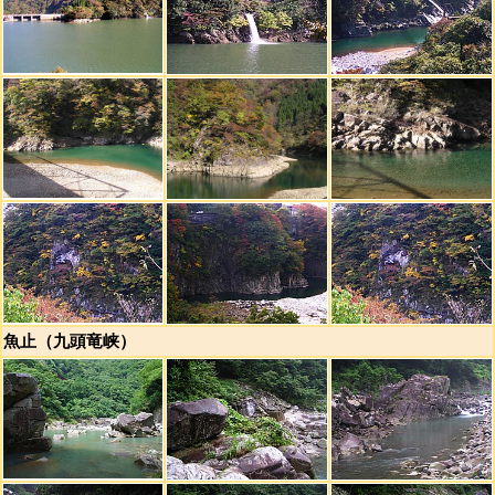
魚止（九頭竜峡）