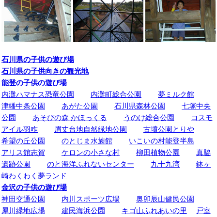
石川県の子供の遊び場
石川県の子供向きの観光地
能登の子供の遊び場
内灘ハマナス恐竜公園
内灘町総合公園
夢ミルク館
津幡中条公園
あがた公園
石川県森林公園
七塚中央
公園
あそびの森 かほっくる
うのけ総合公園
コスモ
アイル羽咋
眉丈台地自然緑地公園
古墳公園とりや
希望の丘公園
のとじま水族館
いこいの村能登半島
アリス館志賀
ケロンの小さな村
柳田植物公園
真脇
遺跡公園
のと海洋ふれないセンター
九十九湾
鉢ヶ
崎わくわく夢ランド
金沢の子供の遊び場
神田交通公園
内川スポーツ広場
奥卯辰山健民公園
犀川緑地広場
建民海浜公園
キゴ山ふれあいの里
戸室