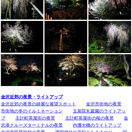
金沢近郊の夜景・ライトアップ
金沢近郊の夜景の綺麗な展望スポット
金沢市街地の夜景
市街地の冬のイルミネーション
玉泉院丸庭園のライトアッ
プ
主計町茶屋街の夜景
主計町茶屋街の桜の夜景
金
沢港クルーズターミナルの夜景
内灘大橋のライトアップ