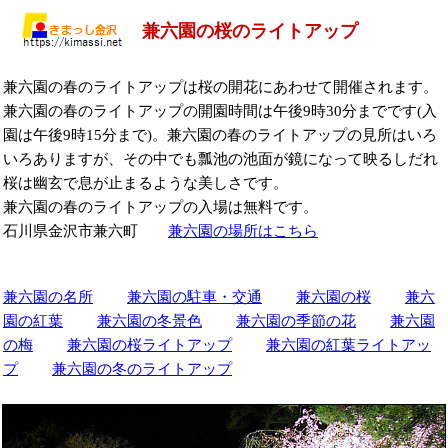
兼六園の桜のライトアップ
兼六園の春のライトアップは桜の開花にあわせて開催されます。
兼六園の春のライトアップの開園時間は午後9時30分までです(入
園は午後9時15分まで)。兼六園の春のライトアップの見所はいろ
いろありますが、その中でも瓢池の池面が鏡になって映るしだれ
桜は幽玄で息が止まるような美しさです。
兼六園の春のライトアップの入場は無料です。
石川県金沢市兼六町
兼六園の場所はこちら
兼六園の名所
兼六園の駐車・交通
兼六園の桜
兼六
園の紅葉
兼六園の冬景色
兼六園の季節の花
兼六園
の梅
兼六園の桜ライトアップ
兼六園の紅葉ライトアッ
プ
兼六園の冬のライトアップ