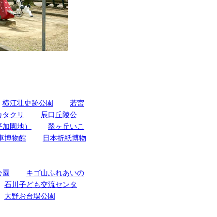
横江壮史跡公園
若宮
カタクリ
辰口丘陵公
平加園地）
翠ヶ丘いこ
車博物館
日本折紙博物
公園
キゴ山ふれあいの
石川子ども交流センタ
大野お台場公園