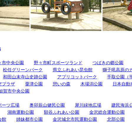
地
々市中央公園
野々市町スポーツランド
つばきの郷公園
松任グリーンパーク
県立ふれあい昆虫館
獅子吼高原の
和田山末寺山史跡公園
アプリコットパーク
手取公園（
空プラザ
粟津公園
憩いの森
木場潟公園
日本自動
加賀市中央公園
ポーツ広場
奥卯辰山健民公園
犀川緑地広場
建民海浜
湖南運動公園
額谷ふれあい公園
金沢総合運動公園
会館
姉妹都市公園
金沢城北市民運動公園
北部公園