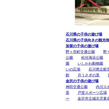
石川県の子供の遊び場
石川県の子供向きの観光
加賀の子供の遊び場
野々市町交通公園
野
公園
松任海浜公園
園
いしかわ動物園
いの広場
石川県立航
館
月うさぎの里
金沢の子供の遊び場
神田交通公園
内川ス
里
戸室スポーツ広場
ー
金沢市立城北児童