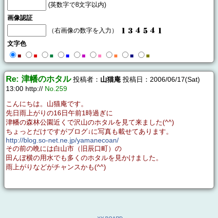
(英数字で8文字以内)
画像認証
（右画像の数字を入力）
文字色
■
■
■
■
■
■
■
■
■
Re: 津幡のホタル
投稿者：
山猫庵
投稿日：2006/06/17(Sat)
13:00 http://
No.259
こんにちは。山猫庵です。
先日雨上がりの16日午前1時過ぎに
津幡の森林公園近くで沢山のホタルを見て来ました(^^)
ちょっとだけですがブログ↓に写真も載せてあります。
http://blog.so-net.ne.jp/yamanecoan/
その前の晩には白山市（旧辰口町）の
田んぼ横の用水でも多くのホタルを見かけました。
雨上がりなどがチャンスかも(^^)