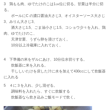
3 鶏もも肉、ゆでたけのこは1㎝位に切る。甘栗は半分に切
る。
ボールにC の濃口醤油大さじ3、オイスターソース大さじ
3、みりん大さじ3、
酒大さじ1.5、ごま油小さじ1.5、コショウ少々を入れ、鶏
肉、ゆでたけのこ、
天津甘栗、うずら卵を浸けておく。
10分以上冷蔵庫に入れておく。
4 下準備の米をザルにあけ、10分位水切りする。
炊飯器に米を入れる。
干ししいたけを戻した汁に水を加えて430ccにして炊飯器
に入れる
5 ４に３を入れ、少し混ぜる。
調味料を入れたら、すぐに炊飯する
炊飯器なら炊き込みご飯モードで炊く。