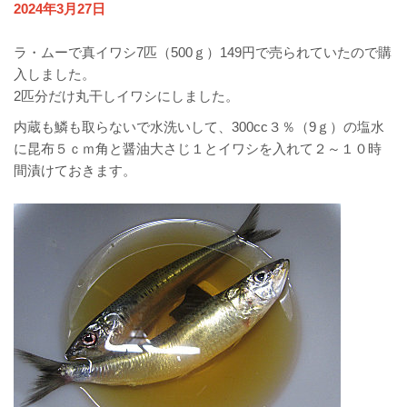
2024年3月27日
ラ・ムーで真イワシ7匹（500ｇ）149円で売られていたので購
入しました。
2匹分だけ丸干しイワシにしました。
内蔵も鱗も取らないで水洗いして、300cc３％（9ｇ）の塩水
に昆布５ｃｍ角と醤油大さじ１とイワシを入れて２～１０時
間漬けておきます。