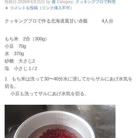
投稿日:
2026年4月21日
by
俊
Category:
クッキングプロで料理
★
コメントを投稿（リンク挿入不可）
クッキングプロで作る北海道風甘い赤飯 4人分
もち米 2合（300g）
小豆 70g
水 370g
砂糖 大さじ2
塩 小さじ１/２
1 もち米は洗って30〜40分水に浸してからザルにあげ水気を
切る。
小豆も洗ってザルにあげ水気を切る。