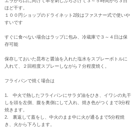
エラから口に向けて串を刺しぶらさげて３～５時間から３日
ほど干す。
１００円ショップのドライネット2段はファスナー式で使いや
すいです
すぐに食べない場合はラップに包み、冷蔵庫で３～４日は保
存可能
保存しておいた昆布と醤油を入れた塩水をスプレーボトルに
入れて、２回程度スプレーしながら７分程度焼く。
フライパンで焼く場合は
1. 中火で熱したフライパンにサラダ油をひき、イワシの丸干
しを頭を左側、腹を奥側にして入れ、焼き色がつくまで3分程
焼きます。
2. 裏返して蓋をし、中火のまま中に火が通るまで5分程焼
き、火から下ろします。