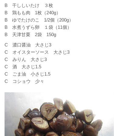
B 干ししいたけ ３枚
B 鶏もも肉 1枚（240g）
B ゆでたけのこ 1/2個（200g）
B 水煮うずら卵 １袋（11個）
B 天津甘栗 2袋 150g
C 濃口醤油 大さじ3
C オイスターソース 大さじ3
C みりん 大さじ3
C 酒 大さじ1.5
C ごま油 小さじ1.5
C コショウ 少々