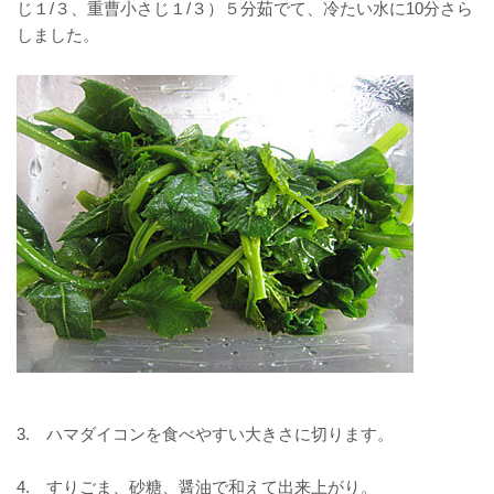
じ１/３、重曹小さじ１/３）５分茹でて、冷たい水に10分さら
しました。
3. ハマダイコンを食べやすい大きさに切ります。
4.
すりごま、砂糖、醤油で和えて出来上がり。