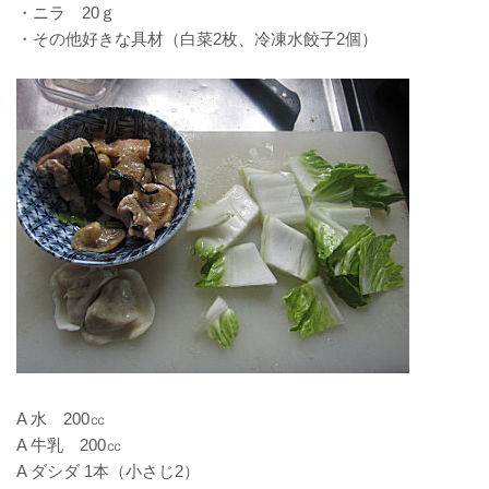
・ニラ 20ｇ
・その他好きな具材（白菜2枚、冷凍水餃子2個）
A 水 200㏄
A 牛乳 200㏄
A ダシダ 1本（小さじ2）