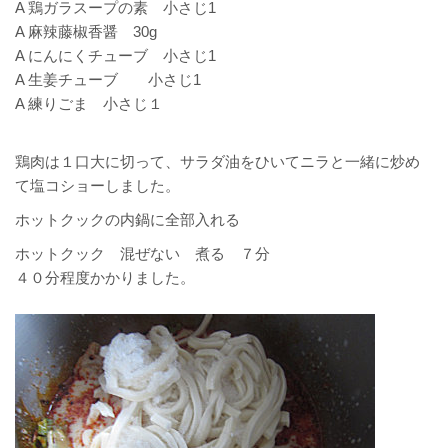
A 鶏ガラスープの素 小さじ1
A 麻辣藤椒香醤 30g
A にんにくチューブ 小さじ1
A 生姜チューブ 小さじ1
A 練りごま 小さじ１
鶏肉は１口大に切って、サラダ油をひいてニラと一緒に炒め
て塩コショーしました。
ホットクックの内鍋に
全部入れる
ホットクック 混ぜない 煮る ７分
４０分程度かかりました。