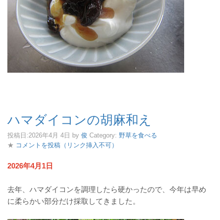
ハマダイコンの胡麻和え
投稿日:
2026年4月 4日
by
俊
Category:
野草を食べる
★
コメントを投稿（リンク挿入不可）
2026年4月1日
去年、ハマダイコンを調理したら硬かったので、今年は早め
に柔らかい部分だけ採取してきました。