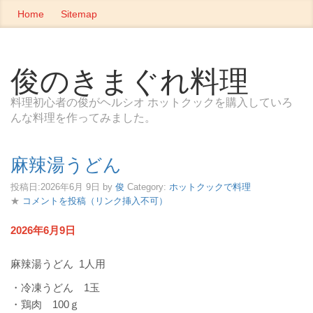
Home
Sitemap
俊のきまぐれ料理
料理初心者の俊がヘルシオ ホットクックを購入していろ
んな料理を作ってみました。
麻辣湯うどん
投稿日:
2026年6月 9日
by
俊
Category:
ホットクックで料理
★
コメントを投稿（リンク挿入不可）
2026年6月9日
麻辣湯うどん 1人用
・冷凍うどん 1玉
・鶏肉 100ｇ