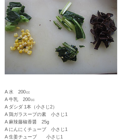
A 水 200㏄
A 牛乳 200㏄
A ダシダ 1本（小さじ2）
A 鶏ガラスープの素 小さじ1
A 麻辣藤椒香醤 25g
A にんにくチューブ 小さじ1
A 生姜チューブ 小さじ1