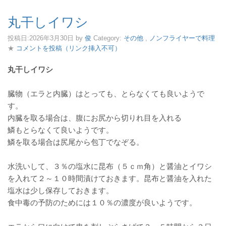
丸干しイワシ
投稿日:
2026年3月30日
by
俊
Category:
その他
,
ノンフライヤーで料理
★
コメントを投稿（リンク挿入不可）
丸干しイワシ
臓物（エラと内臓）はとっても、とらなくても良いようで
す。
内臓を取る場合は、腹にお尻から切りれ目を入れる
鱗もとらなくて良いようです。
鱗を取る場合は尻尾から包丁でなぞる。
水洗いして、３％の塩水に昆布（５ｃｍ角）と醤油とイワシ
を入れて２～１０時間漬けておきます。昆布と醤油を入れた
塩水は少し保存しておきます。
食中毒の予防のためには１０％の濃度が良いようです。